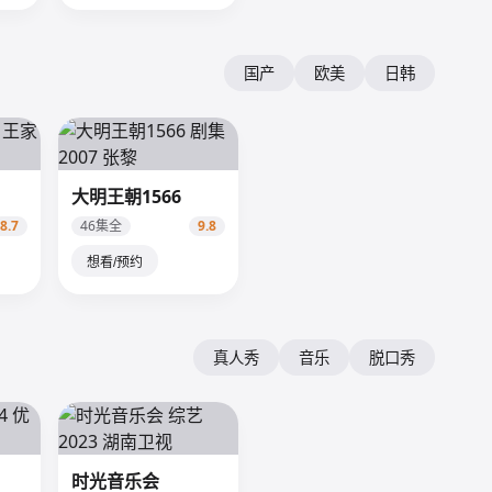
国产
欧美
日韩
大明王朝1566
8.7
46集全
9.8
想看/预约
真人秀
音乐
脱口秀
时光音乐会