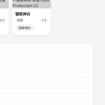
钢铁神兵
9.2
新番
7.5
想看/预约