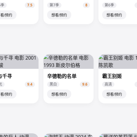
6季
7.5
第7季
8
第6季
看/预约
想看/预约
想看/预约
与千寻
辛德勒的名单
霸王别姬
光
9.4
黑白
9.6
高清
看/预约
想看/预约
想看/预约